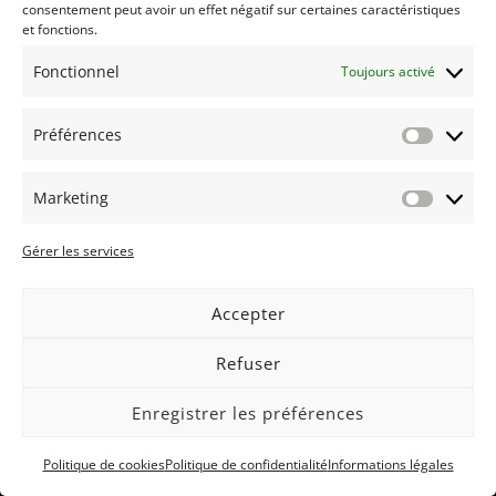
consentement peut avoir un effet négatif sur certaines caractéristiques
opales de feu et diamants
et fonctions.
5 360
€
TTC
Fonctionnel
Toujours activé
Préférences
Préfér
Marketing
Market
Gérer les services
Accepter
Refuser
Enregistrer les préférences
Politique de cookies
Politique de confidentialité
Informations légales