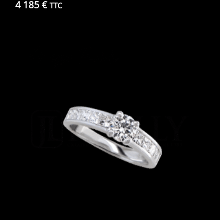
4 185
€
TTC